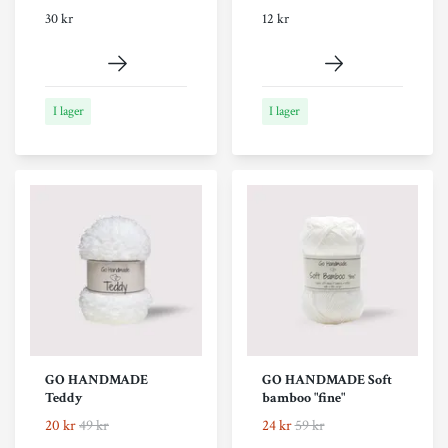
30 kr
12 kr
I lager
I lager
GO HANDMADE
GO HANDMADE Soft
Teddy
bamboo "fine"
20 kr
49 kr
24 kr
59 kr