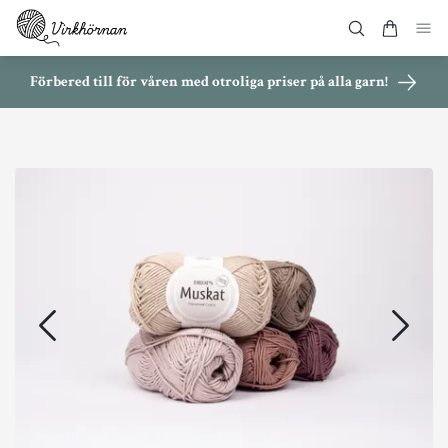
Förbered till för våren med otroliga priser på alla garn!