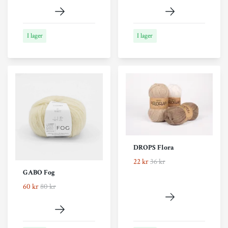
I lager
I lager
DROPS Flora
22 kr
36 kr
GABO Fog
60 kr
80 kr