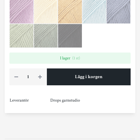
I lager
(1 st)
Lägg i korgen
Leverantör
Drops garnstudio