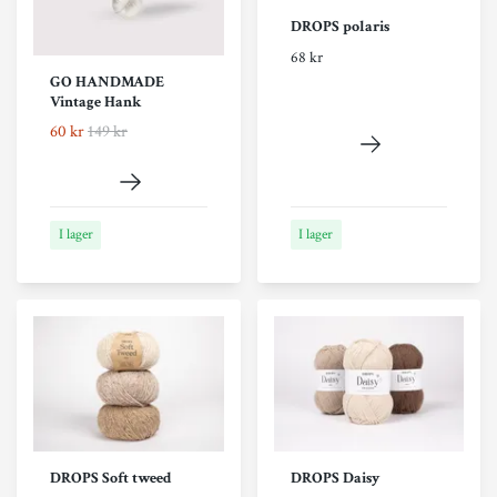
DROPS polaris
68 kr
GO HANDMADE
Vintage Hank
60 kr
149 kr
I lager
I lager
DROPS Soft tweed
DROPS Daisy