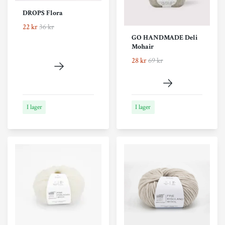
DROPS Flora
22 kr
36 kr
GO HANDMADE Deli
Mohair
28 kr
69 kr
I lager
I lager