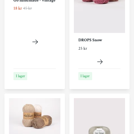
Go handmade - Vintage
18 kr
45 kr
DROPS Snow
25 kr
I lager
I lager