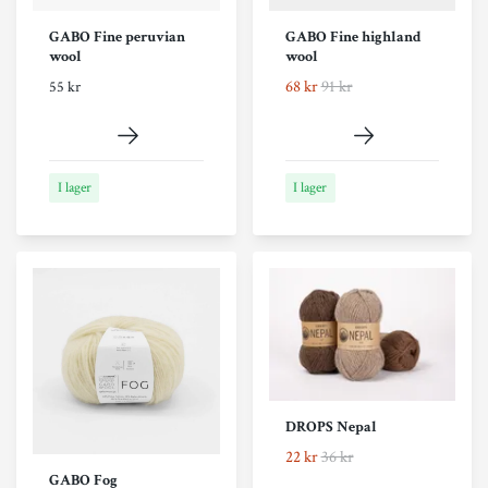
GABO Fine peruvian
GABO Fine highland
wool
wool
68 kr
91 kr
55 kr
I lager
I lager
DROPS Nepal
22 kr
36 kr
GABO Fog