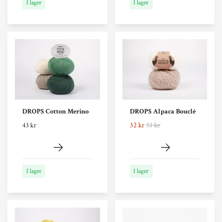
I lager
I lager
DROPS Cotton Merino
DROPS Alpaca Bouclé
32 kr
51 kr
43 kr
I lager
I lager