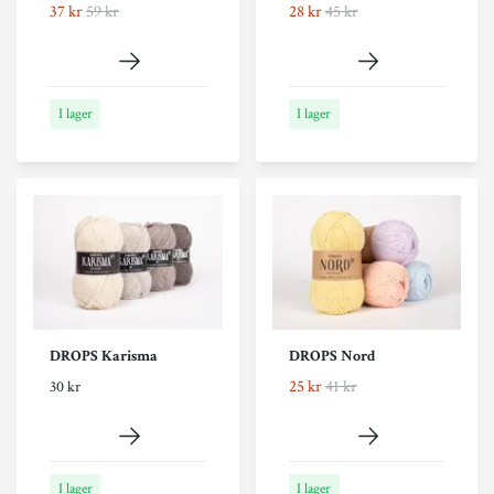
37 kr
59 kr
28 kr
45 kr
I lager
I lager
DROPS Karisma
DROPS Nord
25 kr
41 kr
30 kr
I lager
I lager