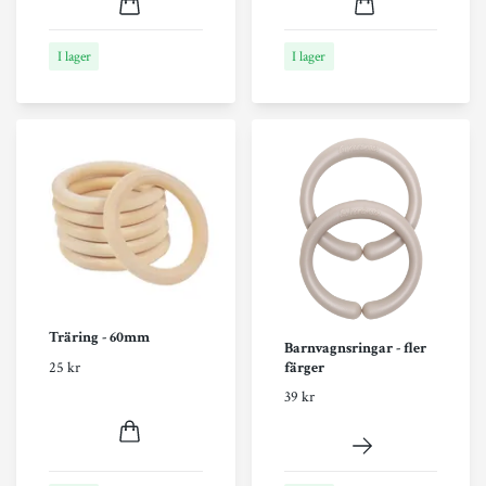
I lager
I lager
Träring - 60mm
Barnvagnsringar - fler
färger
25 kr
39 kr