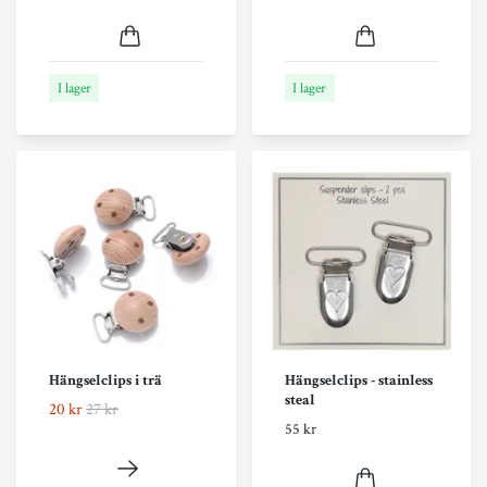
I lager
I lager
Hängselclips i trä
Hängselclips - stainless
steal
20 kr
27 kr
55 kr