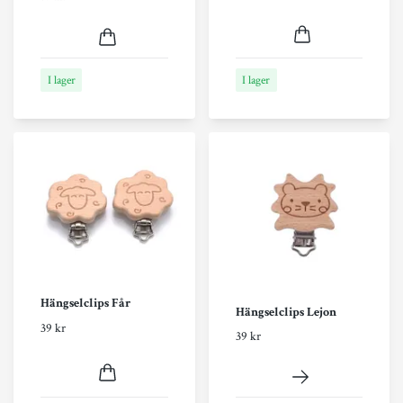
I lager
I lager
Hängselclips Får
Hängselclips Lejon
39 kr
39 kr