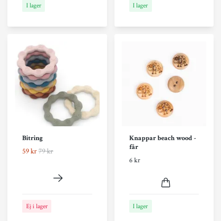
I lager
I lager
Bitring
Knappar beach wood -
får
59 kr
79 kr
6 kr
Ej i lager
I lager