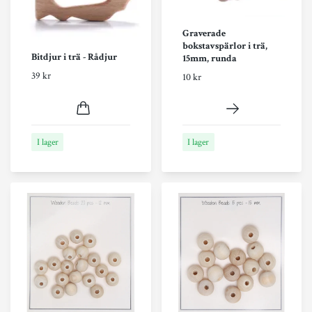
Graverade
bokstavspärlor i trä,
Bitdjur i trä - Rådjur
15mm, runda
39 kr
10 kr
I lager
I lager