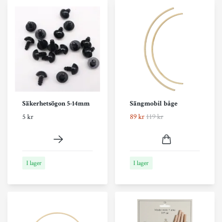
Säkerhetsögon 5-14mm
Sängmobil båge
89 kr
119 kr
5 kr
I lager
I lager