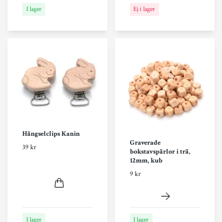
I lager
Ej i lager
Hängselclips Kanin
Graverade
39 kr
bokstavspärlor i trä,
12mm, kub
9 kr
I lager
I lager