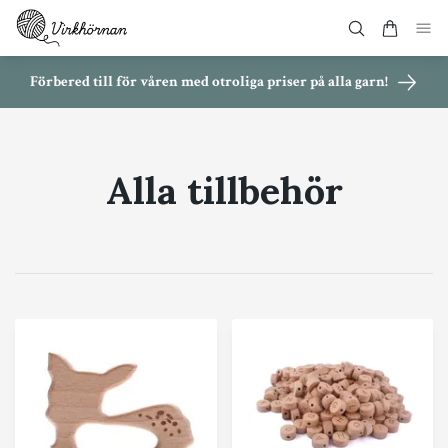
Förbered till för våren med otroliga priser på alla garn!
Alla tillbehör