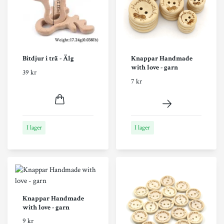
Bitdjur i trä - Älg
Knappar Handmade
with love - garn
39 kr
7 kr
I lager
I lager
Knappar Handmade
with love - garn
9 kr