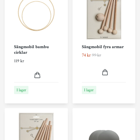
Sängmobil bambu
Sängmobil fyra armar
cirklar
74 kr
99 kr
119 kr
I lager
I lager