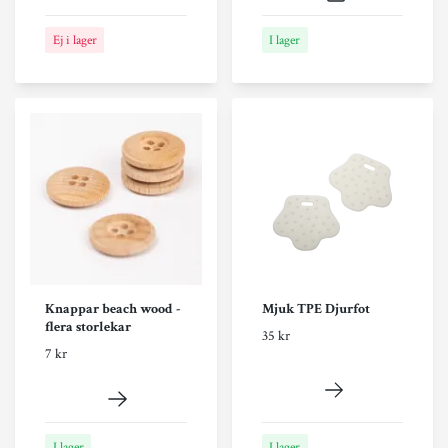
Ej i lager
I lager
Knappar beach wood -
Mjuk TPE Djurfot
flera storlekar
35 kr
7 kr
I lager
I lager