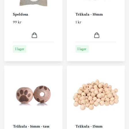
Speldosa
Träkula - 10mm
99 kr
1 kr
I lager
I lager
Träkula - 16mm - tass
Träkula - 15mm