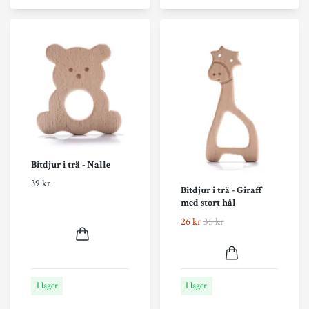
Bitdjur i trä - Nalle
39 kr
Bitdjur i trä - Giraff
med stort hål
26 kr
35 kr
I lager
I lager