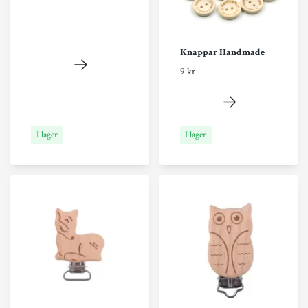
Knappar Handmade
9 kr
I lager
I lager