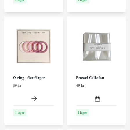
O-ring - fler färger
Prassel Cellofan
39 kr
49 kr
I lager
I lager