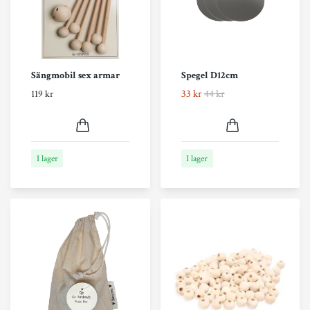
Sängmobil sex armar
Spegel D12cm
33 kr
44 kr
119 kr
I lager
I lager