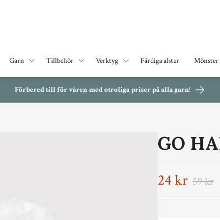
Garn
Tillbehör
Verktyg
Färdiga alster
Mönster
Förbered till för våren med otroliga priser på alla garn!
GO HA
24 kr
59 kr