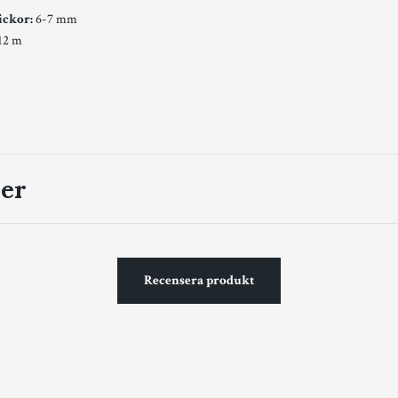
ickor:
6-7 mm
12 m
er
Recensera produkt