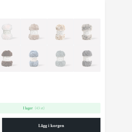
I lager
(43 st)
Lägg i korgen