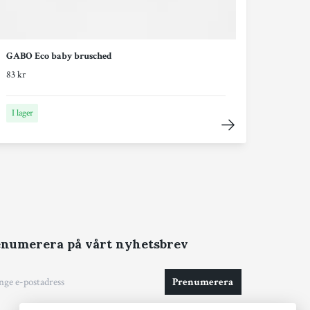
GABO Eco baby brusched
83 kr
I lager
numerera på vårt nyhetsbrev
Prenumerera