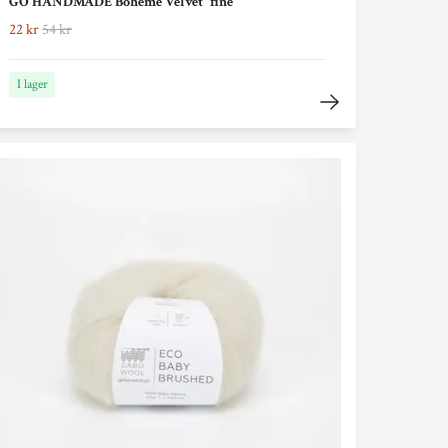
GO HANDMADE Bohéme Velvet "fine"
22 kr
54 kr
I lager