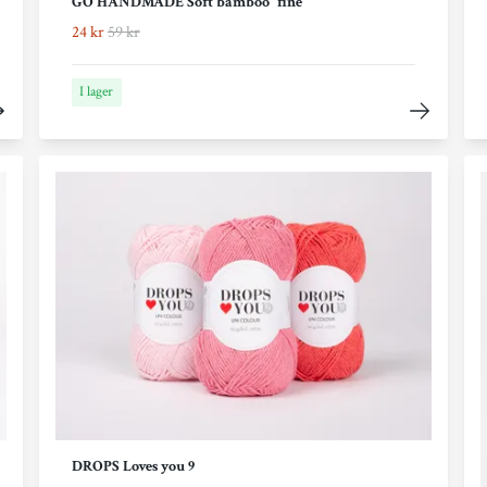
GO HANDMADE Soft bamboo "fine"
24 kr
59 kr
I lager
DROPS Loves you 9