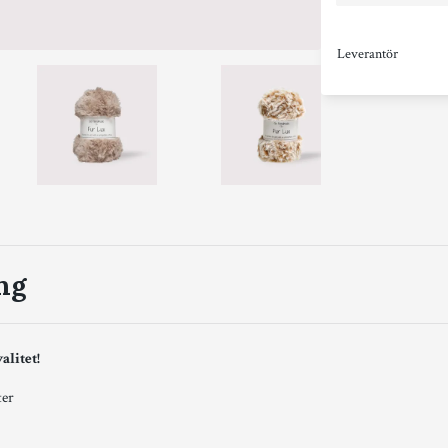
Leverantör
ng
alitet!
ter