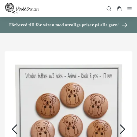
Förbered till för våren med otroliga priser på alla garn!