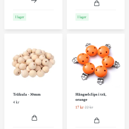
I lager
I lager
Träkula - 30mm
Hängselclips i trä,
orange
4 kr
17 kr
22 kr