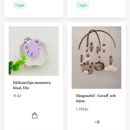
I lager
I lager
Silikonclips monstera
blad, lila
Sängmobil - Giraff och
35 kr
lejon
1 350 kr