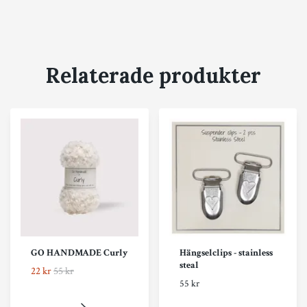
Relaterade produkter
GO HANDMADE Curly
Hängselclips - stainless
steal
22 kr
55 kr
55 kr