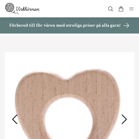
Förbered till för våren med otroliga priser på alla garn!