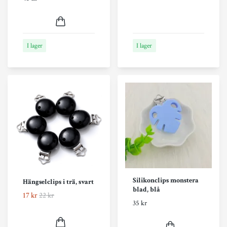
I lager
I lager
Silikonclips monstera
Hängselclips i trä, svart
blad, blå
17 kr
22 kr
35 kr