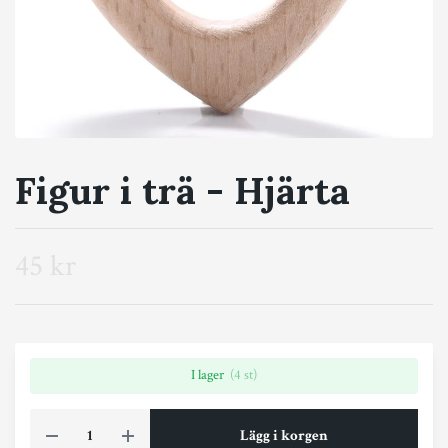
Figur i trä - Hjärta
45 kr
I lager
(4 st)
Lägg i korgen