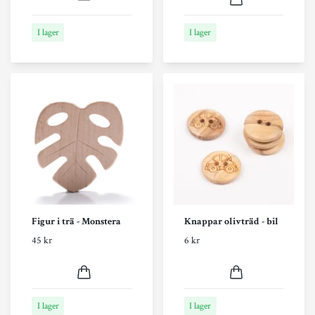
I lager
I lager
Figur i trä - Monstera
Knappar olivträd - bil
45 kr
6 kr
I lager
I lager