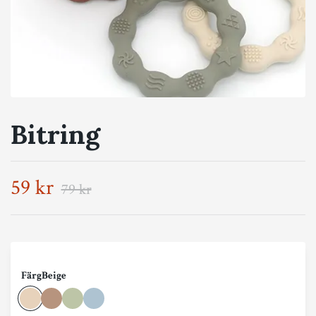
Bitring
59 kr
79 kr
Färg
Beige