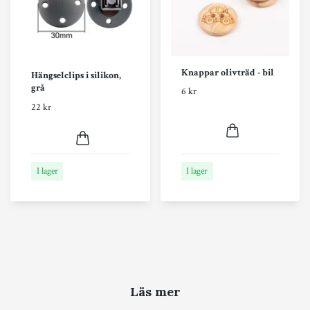
Knappar olivträd - bil
Hängselclips i silikon,
grå
6 kr
22 kr
I lager
I lager
Läs mer