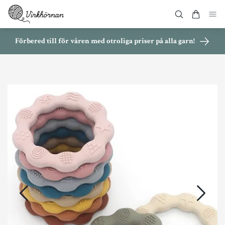
Förbered till för våren med otroliga priser på alla garn!