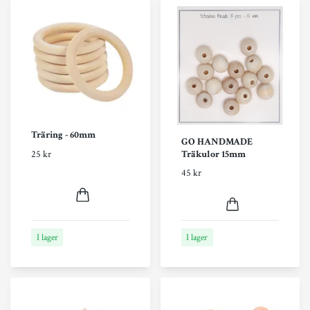
Träring - 60mm
GO HANDMADE
Träkulor 15mm
25 kr
45 kr
I lager
I lager