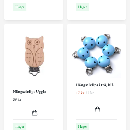
I lager
I lager
Hängselclips i trä, blå
Hängselclips Uggla
17 kr
22 kr
39 kr
I lager
I lager