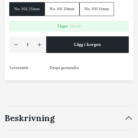
No. 502 25mm
No. 501 20mm
No. 503 15mm
I lager
(26 st)
Lägg i korgen
Leverantör
Drops garnstudio
Beskrivning