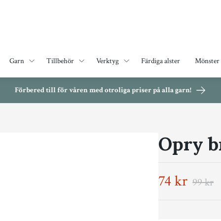
Garn
Tillbehör
Verktyg
Färdiga alster
Mönster
Förbered till för våren med otroliga priser på alla garn!
Opry b
74 kr
99 kr