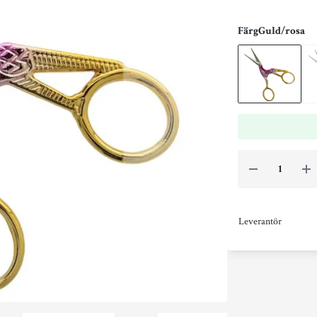
Färg
Guld/rosa
Leverantör