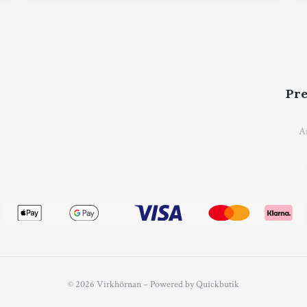
Pre
© 2026 Virkhörnan
–
Powered by Quickbutik