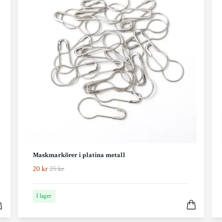
Maskmarkörer i platina metall
20 kr
25 kr
I lager