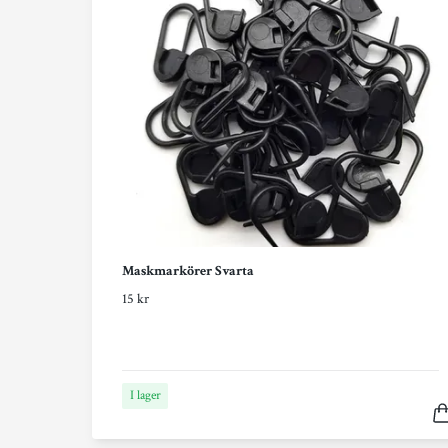
Maskmarkörer Svarta
15 kr
I lager