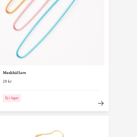
Maskhållare
28 kr
Ej i lager