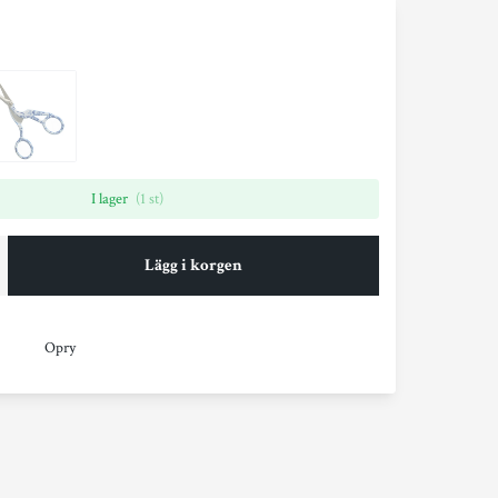
I lager
(1 st)
Lägg i korgen
Opry