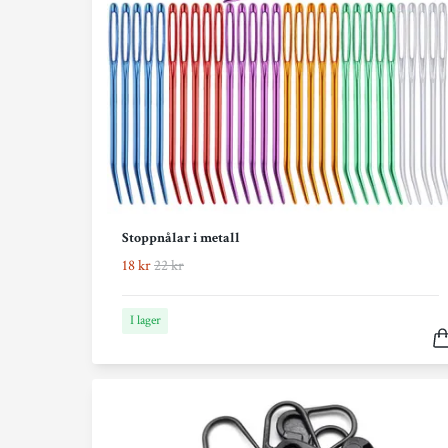
Stoppnålar i metall
18 kr
22 kr
I lager