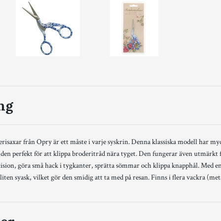
ng
risaxar från Opry är ett måste i varje syskrin. Denna klassiska modell har myc
 den perfekt för att klippa broderitråd nära tyget. Den fungerar även utmärkt f
ision, göra små hack i tygkanter, sprätta sömmar och klippa knapphål. Med en
 liten syask, vilket gör den smidig att ta med på resan. Finns i flera vackra (meta