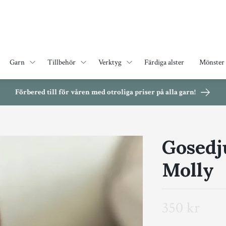
Garn
Tillbehör
Verktyg
Färdiga alster
Mönster
Förbered till för våren med otroliga priser på alla garn!
Gosedj
Molly
350 kr