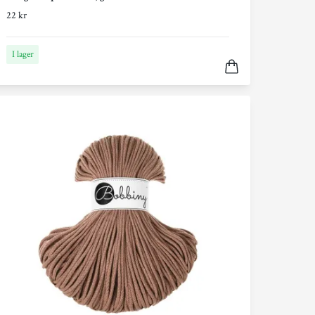
22 kr
I lager