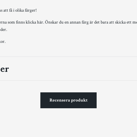
 att få i olika färger!
gerna som finns klicka
här
. Önskar du en annan färg är det bara att skicka ett m
rder.
kor.
er
Recensera produkt