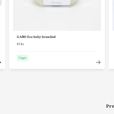
GABO Eco baby brusched
83 kr
I lager
Pre