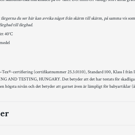
färgerna du ser här kan avvika något från skärm till skärm, på samma vis som 
färgbad till färgbad.
ätt 40°C
jmedel
o-Tex®-certifiering (certifikatnummer 25.3.0110), Standard 100, Klass I 
AND TESTING, HUNGARY. Det betyder att det har testats för skadliga ä
den högsta nivån och det betyder att garnet även är lämpligt för babyartiklar (å
er