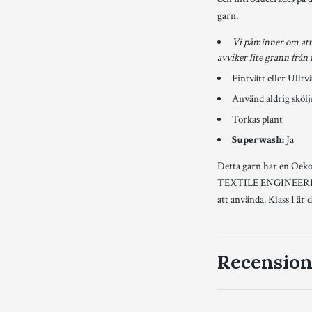
garn.
Vi påminner om att 
avviker lite grann från 
Fintvätt eller Ulltv
Använd aldrig sköl
Torkas plant
Superwash:
Ja
Detta garn har en Oek
TEXTILE ENGINEERING 
att använda. Klass I är 
Recension