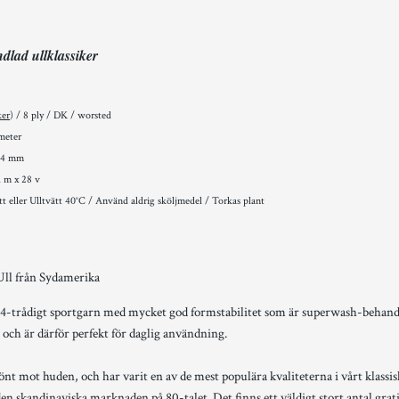
lad ullklassiker
ker
)
/ 8 ply / DK / worsted
meter
4 mm
1 m x 28 v
ätt eller Ulltvätt 40°C / Använd aldrig sköljmedel / Torkas plant
ll från Sydamerika
-trådigt sportgarn med mycket god formstabilitet som är superwash-behandla
 och är därför perfekt för daglig användning.
nt mot huden, och har varit en av de mest populära kvaliteterna i vårt klassi
en skandinaviska marknaden på 80-talet. Det finns ett väldigt stort antal grati