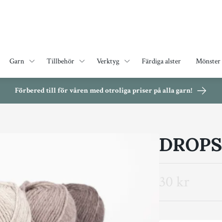
Garn
Tillbehör
Verktyg
Färdiga alster
Mönster
Förbered till för våren med otroliga priser på alla garn!
DROPS
30 kr