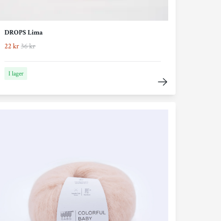
DROPS Lima
22 kr
36 kr
I lager