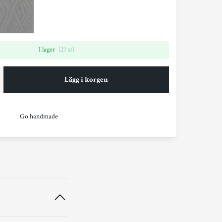
I lager
(21 st)
Lägg i korgen
Go handmade