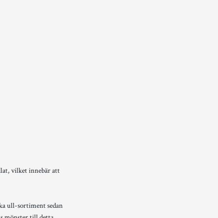
t, vilket innebär att
ska ull-sortiment sedan
s mönster till detta