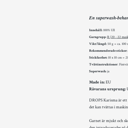
En superwash-behand
Innehåll:
100% Ull
Garngrupp:
B (20 - 22 mas
Vikt/längd:
50 g = ca. 100 
Rekommenderade stickor:
Stickfasthet:
10 x 10 cm = 2
Tvättinstruktioner
: Fintv
Superwash:
ja
Made in:
EU
Råvarans ursprung:
U
DROPS Karisma är ett 4
det kan tvättas i maskin
Garnet är mjukt och skö
den introducerades på d