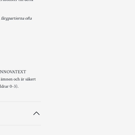
färgpartierna ofta
från INNOVATEXT
mnen och är säkert
ldrar 0-3).