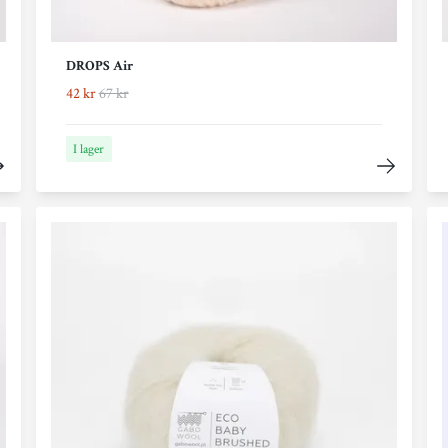
DROPS Air
42 kr
67 kr
I lager