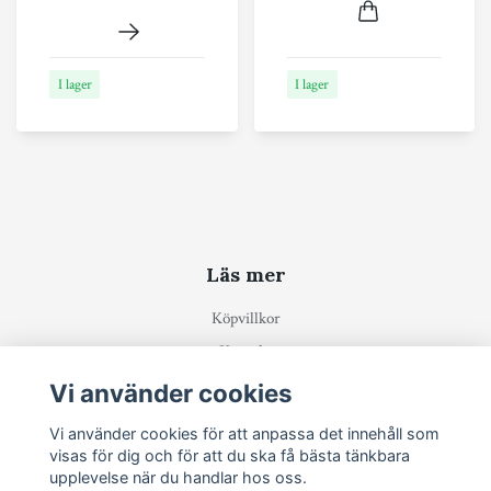
I lager
I lager
Läs mer
Köpvillkor
Kontakt
Integritetspolicy
Vi använder cookies
Vi använder cookies för att anpassa det innehåll som
Prenumerera på vårt nyhetsbrev
visas för dig och för att du ska få bästa tänkbara
upplevelse när du handlar hos oss.