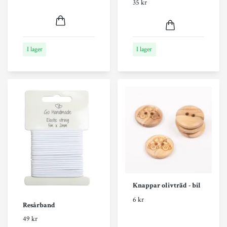
35 kr
I lager
I lager
Knappar olivträd - bil
6 kr
Resårband
49 kr