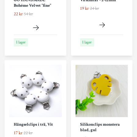
GO HANDMADE
Virknålar - 2-12mm
Bohéme Velvet "fine"
19 kr
24 kr
22 kr
54 kr
I lager
I lager
Hängselclips i trä, Vit
Silikonclips monstera
blad, gul
17 kr
22 kr